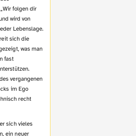
„Wir folgen dir
 und wird von
 jeder Lebenslage.
reit sich die
 gezeigt, was man
n fast
nterstützen.
e des vergangenen
nacks im Ego
hnisch recht
r sich vieles
n, ein neuer