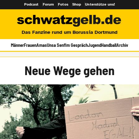
Podcast
Forum
Fotos
Shop
Unterstütze uns!
Das Fanzine rund um Borussia Dortmund
Männer
Frauen
Amas
Unsa Senf
Im Gespräch
Jugend
Handball
Archiv
Neue Wege gehen