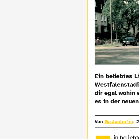
Ein beliebtes 
Westfalenstadi
dir egal wohin
es in der neue
Von
Gastautor*in
2
in belieb