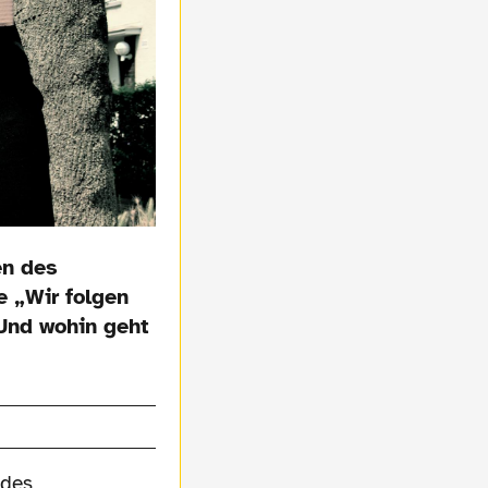
en des
e „Wir folgen
 Und wohin geht
 des