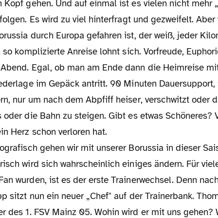
 Kopf gehen. Und auf einmal ist es vielen nicht mehr „
folgen. Es wird zu viel hinterfragt und gezweifelt. Ab
orussia durch Europa gefahren ist, der weiß, jeder Kilo
h so komplizierte Anreise lohnt sich. Vorfreude, Euphor
 Abend. Egal, ob man am Ende dann die Heimreise mi
iederlage im Gepäck antritt. 90 Minuten Dauersupport, 
rn, nur um nach dem Abpfiff heiser, verschwitzt oder 
s oder die Bahn zu steigen. Gibt es etwas Schöneres? 
in Herz schon verloren hat.
isch wird sich wahrscheinlich einiges ändern. Für viele
Fan wurden, ist es der erste Trainerwechsel. Denn nac
p sitzt nun ein neuer „Chef" auf der Trainerbank. Thom
er des 1. FSV Mainz 05. Wohin wird er mit uns gehen? 