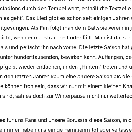
stadions durch den Tempel weht, enthält die Textzeile 
n es geht". Das Lied gibt es schon seit einigen Jahren
mitgesungen. Als Fan folgt man dem Ballspielverein in
icht, wenn er mal strauchelt oder fällt. Man ist da, sch
ls und peitscht ihn nach vorne. Die letzte Saison hat
r unter hunderttausenden, bewirken kann. Auffangen, de
geist wieder entfachen, in den „Hintern" treten und u
in den letzten Jahren kaum eine andere Saison als di
le können froh sein, dass wir nur mit einem kleinen K
ind, sah es doch zur Winterpause nicht nur wettertec
s für uns Fans und unsere Borussia diese Saison, in de
e immer haben uns einige Familienmitglieder verlasse