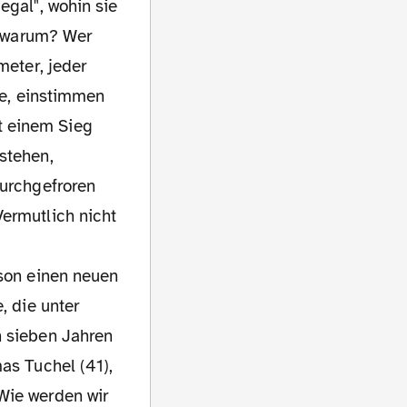
egal", wohin sie
er warum? Wer
meter, jeder
ie, einstimmen
t einem Sieg
stehen,
durchgefroren
Vermutlich nicht
, die unter
h sieben Jahren
as Tuchel (41),
Wie werden wir