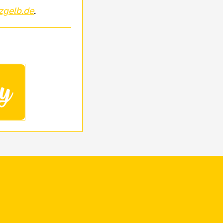
zgelb.de
.