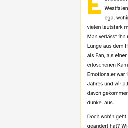
E
Westfalen
egal wohi
vielen lautstark 
Man verlässt ihn n
Lunge aus dem Ha
als Fan, als eine
erloschenen Kampf
Emotionaler war 
Jahres und wir al
davon gekommen s
dunkel aus.
Doch wohin geht e
geändert hat? Wi