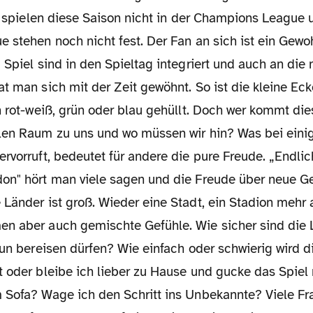
ir spielen diese Saison nicht in der Champions League 
 stehen noch nicht fest. Der Fan an sich ist ein Gewoh
 Spiel sind in den Spieltag integriert und auch an di
t man sich mit der Zeit gewöhnt. So ist die kleine Eck
n rot-weiß, grün oder blau gehüllt. Doch wer kommt di
len Raum zu uns und wo müssen wir hin? Was bei eini
rvorruft, bedeutet für andere die pure Freude. „Endli
on" hört man viele sagen und die Freude über neue G
Länder ist groß. Wieder eine Stadt, ein Stadion mehr a
n aber auch gemischte Gefühle. Wie sicher sind die
nun bereisen dürfen? Wie einfach oder schwierig wird d
t oder bleibe ich lieber zu Hause und gucke das Spiel
 Sofa? Wage ich den Schritt ins Unbekannte? Viele Fr