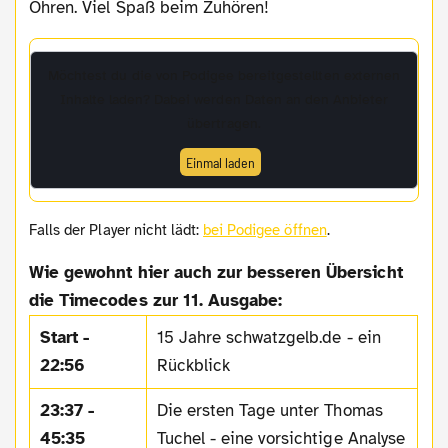
Ohren. Viel Spaß beim Zuhören!
Möchtest du die von
Podigee
bereitgestellten externen
Inhalte laden? Dabei werden Daten an den Anbieter
übertragen.
Einmal laden
Falls der Player nicht lädt:
bei Podigee öffnen
.
Wie gewohnt hier auch zur besseren Übersicht
die Timecodes zur 11. Ausgabe:
Start -
15 Jahre schwatzgelb.de - ein
22:56
Rückblick
23:37 -
Die ersten Tage unter Thomas
45:35
Tuchel - eine vorsichtige Analyse