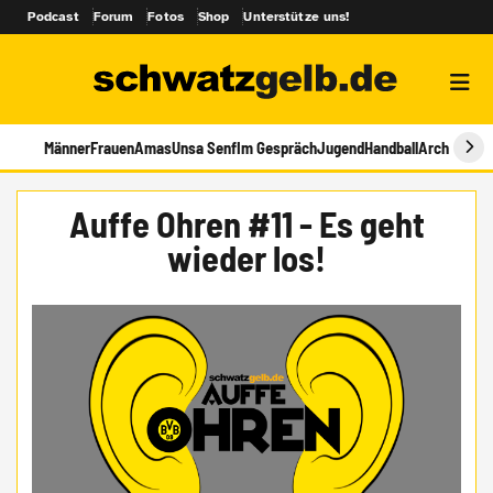
Podcast
Forum
Fotos
Shop
Unterstütze uns!
Männer
Frauen
Amas
Unsa Senf
Im Gespräch
Jugend
Handball
Archiv
Auffe Ohren #11 - Es geht
wieder los!