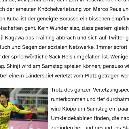
ach der erneuten Knöchelverletzung von Marco Reus u
von Kuba ist der geneigte Borusse ein bisschen empfin
schaften geht. Kein Wunder also, dass gestern gleich
nji Kagawa das Training abbrach und sich auf Twitter g
Fluch und Segen der sozialen Netzwerke. Immer sofort i
r der sprichwörtliche Sack Reis umgefallen ist. Wenig
g. Shinji wird am Samstag spielen können, genauso w
bei einem Länderspiel verletzt vom Platz getragen we
Trotz des ganzen Verletzungspechs also bitte mal
runterkommen und tief durchatm
wird Klopp am Samstag ein paar
Umkleidekabinen finden, die n
zubinden heil und gesund ins St