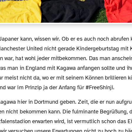
Manchester United nicht gerade Kindergeburtstag mit 
 war, hat wohl jeder mitbekommen. Das man anschein
 was man in England mit Kagawa anfangen sollte und ihn
ur meist nicht da, wo er mit seinem Können brillieren k
d war im Prinzip ja der Anfang für #FreeShinji.
en nicht bekommen kann. Die fulminante Begrüßung, d
lenstadion erwarten wird, ist vermutlich schon das Ein
wir versuchen unsere Erwartungen nicht zu hoch zu hän