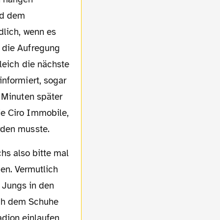
nd dem
dlich, wenn es
 die Aufregung
leich die nächste
nformiert, sogar
e Minuten später
ie Ciro Immobile,
rden musste.
en. Vermutlich
 Jungs in den
ach dem Schuhe
adion einlaufen