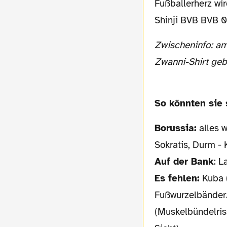
Fußballerherz wi
Shinji BVB BVB 0
Zwischeninfo: am Samstag wird es am Infostand unter der Südtribüne das neue Kein-
Zwanni-Shirt geb
So könnten sie 
Borussia:
alles w
Sokratis, Durm -
Auf der Bank
: L
Es fehlen:
Kuba (
Fußwurzelbänder..
(Muskelbündelris