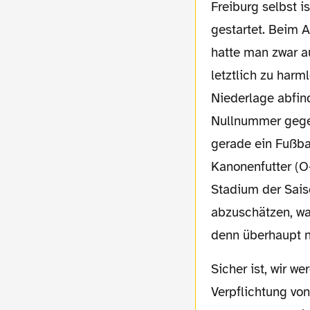
Freiburg selbst ist eher unglücklich in die Saison
gestartet. Beim A
hatte man zwar a
letztlich zu harm
Niederlage abfin
Nullnummer gege
gerade ein Fußbal
Kanonenfutter (O
Stadium der Sais
abzuschätzen, was
denn überhaupt n
Sicher ist, wir werden ein lautes Willkommen im Stadion erleben und man kann über die
Verpflichtung vo