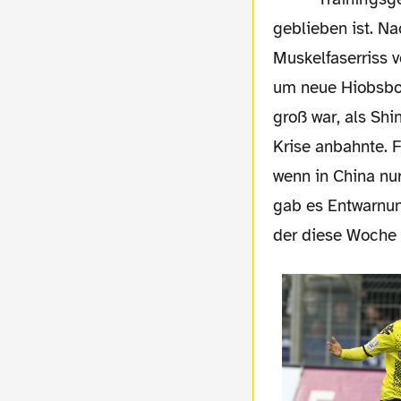
geblieben ist. N
Muskelfaserriss 
um neue Hiobsbot
groß war, als Shi
Krise anbahnte. 
wenn in China nu
gab es Entwarnun
der diese Woche 