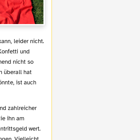
Konfetti und
end nicht so
 überall hat
önnte, ist auch
ie ihn am
trittsgeld wert.
gen. Vielleicht