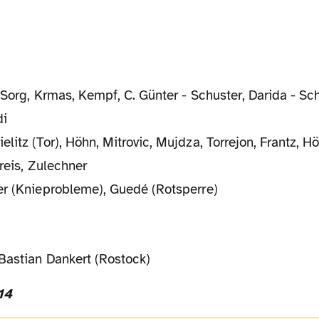
 Sorg, Krmas, Kempf, C. Günter - Schuster, Darida - Sc
di
elitz (Tor), Höhn, Mitrovic, Mujdza, Torrejon, Frantz, Höf
Freis, Zulechner
er (Knieprobleme), Guedé (Rotsperre)
Bastian Dankert (Rostock)
14