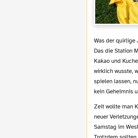
Was der quirlige Japaner kann, wissen wir. Ob er es auch noch abrufen kann, leider nicht.
Das die Station 
Kakao und Kuchen
wirklich wusste,
spielen lassen, n
kein Geheimnis un
Zeit wollte man Kagawa hier in Dortmund geben. Zeit, die er nun aufgrund zahlreicher
neuer Verletzung
Samstag im Westfa
Trotzdem sollten 