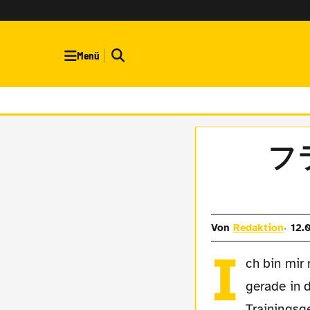
Menü
フ
Von
Redaktion
12.
I
ch bin mir 
gerade in d
Trainingsg