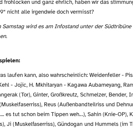
rd frohlocken und ganz ehrlich, haben wir das stimmu
9“ nicht alle irgendwie doch vermisst?
en.
spielen:
as laufen kann, also wahrscheinlich: Weidenfeller - Pi
 Kehl - Jojic, H. Mkhitaryan - Kagawa Aubameyang, Ra
angerak (Tor), Ginter, Großkreutz, Schmelzer, Bender,
Muskelfaserriss), Reus (Außenbandteilriss und Dehnu
.. es tut schon beim Tippen weh...), Sahin (Knie-OP), K
s), Ji (Muskelfaserriss), Gündogan und Hummels (im Tr