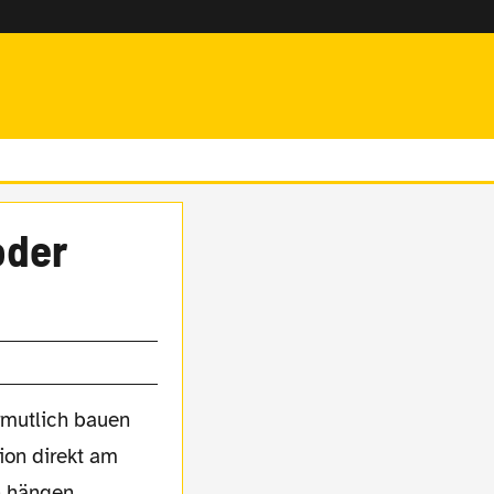
er
ermutlich bauen
ion direkt am
n hängen