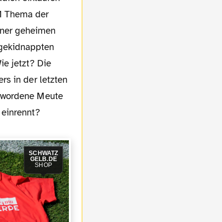
M Thema der
iner geheimen
 gekidnappten
e jetzt? Die
s in der letzten
gewordene Meute
 einrennt?
SCHWATZ
GELB.DE
SHOP