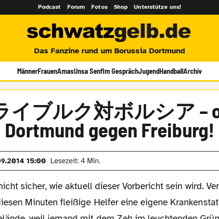
Podcast
Forum
Fotos
Shop
Unterstütze uns!
Das Fanzine rund um Borussia Dortmund
Männer
Frauen
Amas
Unsa Senf
Im Gespräch
Jugend
Handball
Archiv
ライブルク対ボルシア – od
Dortmund gegen Freiburg!
09.2014 15:00
Lesezeit: 4 Min.
nicht sicher, wie aktuell dieser Vorbericht sein wird. V
iesen Minuten fleißige Helfer eine eigene Krankenstat
elände, weil jemand mit dem Zeh im leuchtenden Grü