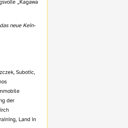
ngsvolle „Kagawa
szczek, Subotic,
mos
 Immobile
ng der
irch
aining, Land in