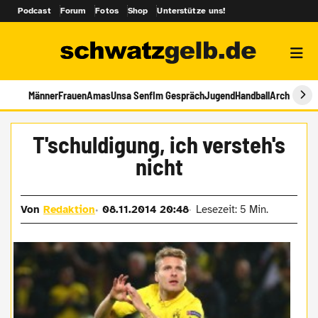
Podcast
Forum
Fotos
Shop
Unterstütze uns!
Männer
Frauen
Amas
Unsa Senf
Im Gespräch
Jugend
Handball
Archiv
T'schuldigung, ich versteh's
nicht
Von
Redaktion
08.11.2014 20:48
Lesezeit: 5 Min.