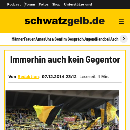
Podcast
Forum
Fotos
Shop
Unterstütze uns!
Männer
Frauen
Amas
Unsa Senf
Im Gespräch
Jugend
Handball
Archiv
Immerhin auch kein Gegentor
Von
Redaktion
07.12.2014 23:12
Lesezeit: 4 Min.