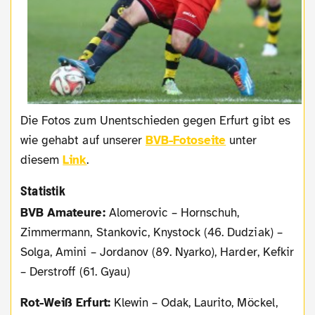
Die Fotos zum Unentschieden gegen Erfurt gibt es
wie gehabt auf unserer
BVB-Fotoseite
unter
diesem
Link
.
Statistik
BVB Amateure:
Alomerovic – Hornschuh,
Zimmermann, Stankovic, Knystock (46. Dudziak) –
Solga, Amini – Jordanov (89. Nyarko), Harder, Kefkir
– Derstroff (61. Gyau)
Rot-Weiß Erfurt:
Klewin – Odak, Laurito, Möckel,