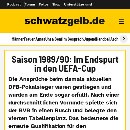
Podcast
Forum
Fotos
Shop
Unterstütze uns!
Männer
Frauen
Amas
Unsa Senf
Im Gespräch
Jugend
Handball
Archiv
Saison 1989/90: Im Endspurt
in den UEFA-Cup
Die Ansprüche beim damals aktuellen
DFB-Pokalsieger waren gestiegen und
wurden am Ende sogar erfüllt. Nach einer
durchschnittlichen Vorrunde spielte sich
der BVB in einen Rusch und belegte den
vierten Tabellenplatz. Das bedeutete die
erneute Qualifikation für den