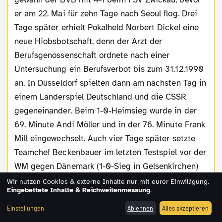
er am 22. Mai für zehn Tage nach Seoul flog. Drei
Tage später erhielt Pokalheld Norbert Dickel eine
neue Hiobsbotschaft, denn der Arzt der
Berufsgenossenschaft ordnete nach einer
Untersuchung ein Berufsverbot bis zum 31.12.1990
an. In Düsseldorf spielten dann am nächsten Tag in
einem Länderspiel Deutschland und die CSSR
gegeneinander. Beim 1-0-Heimsieg wurde in der
69. Minute Andi Möller und in der 76. Minute Frank
Mill eingewechselt. Auch vier Tage später setzte
Teamchef Beckenbauer im letzten Testspiel vor der
WM gegen Dänemark (1-0-Sieg in Gelsenkirchen)
alle Spieler außer Bodo Ilgner ein. Der BVB spielte
Wir nutzen Cookies & externe Inhalte nur mit eurer Einwilligung.
Eingebettete Inhalte & Reichweitenmessung
.
in Südkorea zweimal gegen die
Nationalmannschaft, konnte aber keinen Sieg
Einstellungen
Ablehnen
Alles akzeptieren
verbuchen. Am 27. Mai gab es ein 1-1, drei Tage