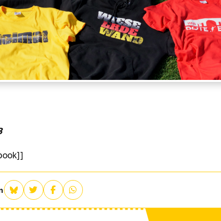
3
ebook]]
n