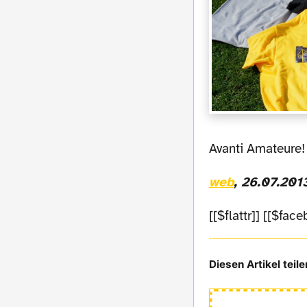
Avanti Amateure!
web
, 26.07.201
[[$flattr]] [[$fac
Diesen Artikel teile