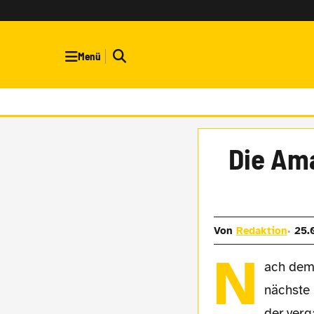
Menü
Die Ama
Von
Redaktion
25.
N
ach dem 
nächste 
der verg