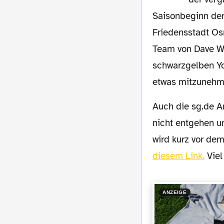
Saisonbeginn der
Friedensstadt Os
Team von Dave Wa
schwarzgelben You
etwas mitzunehm
Auch die sg.de Amas-Crew lässt sich das erste Auswärtsspiel der neuen Saison natürlich
nicht entgehen u
wird kurz vor dem
diesem Link.
Viel
ANZEIGE