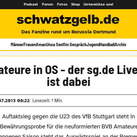
Podcast
Forum
Fotos
Shop
Unterstütze uns!
Das Fanzine rund um Borussia Dortmund
Männer
Frauen
Amas
Unsa Senf
Im Gespräch
Jugend
Handball
Archiv
teure in OS - der sg.de Liv
ist dabei
07.2013 08:22
Lesezeit: 1 Min.
Auftaktsieg gegen die U23 des VfB Stuttgart steht in
Bewährungsprobe für die neuformierten BVB Amateure
angenen Saison steht das Auswärtsspiel an der Bremer