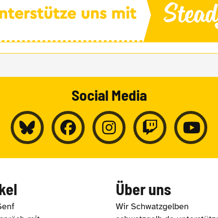
Social Media
kel
Über uns
Senf
Wir Schwatzgelben