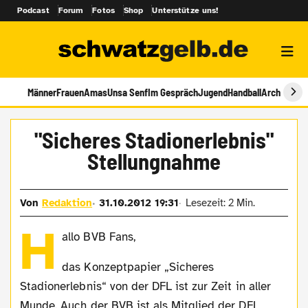
Podcast
Forum
Fotos
Shop
Unterstütze uns!
Männer
Frauen
Amas
Unsa Senf
Im Gespräch
Jugend
Handball
Archiv
"Sicheres Stadionerlebnis"
Stellungnahme
Von
Redaktion
31.10.2012 19:31
Lesezeit: 2 Min.
H
allo BVB Fans,
das Konzeptpapier „Sicheres
Stadionerlebnis“ von der DFL ist zur Zeit in aller
Munde. Auch der BVB ist als Mitglied der DFL,