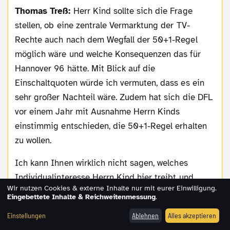
Thomas Treß:
Herr Kind sollte sich die Frage
stellen, ob eine zentrale Vermarktung der TV-
Rechte auch nach dem Wegfall der 50+1-Regel
möglich wäre und welche Konsequenzen das für
Hannover 96 hätte. Mit Blick auf die
Einschaltquoten würde ich vermuten, dass es ein
sehr großer Nachteil wäre. Zudem hat sich die DFL
vor einem Jahr mit Ausnahme Herrn Kinds
einstimmig entschieden, die 50+1-Regel erhalten
zu wollen.
Ich kann Ihnen wirklich nicht sagen, welches
Individualinteresse Herrn Kind hier treibt und
Wir nutzen Cookies & externe Inhalte nur mit eurer Einwilligung.
welche Vorteile er für Hannover 96 sieht. Er hat
Eingebettete Inhalte & Reichweitenmessung
.
zwar immer wieder mit angeblichen Investoren
Einstellungen
Ablehnen
Alles akzeptieren
kokettiert, an eine transparente und glaubwürdige