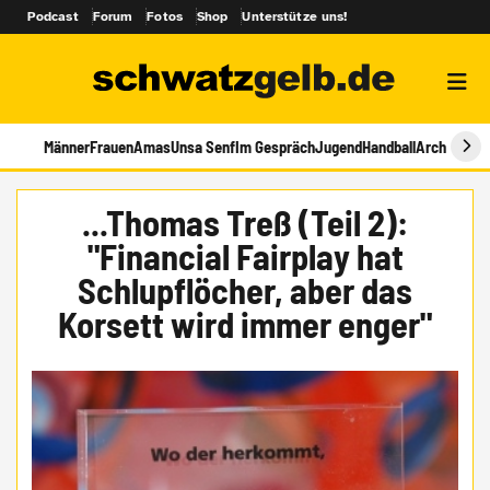
Podcast
Forum
Fotos
Shop
Unterstütze uns!
Männer
Frauen
Amas
Unsa Senf
Im Gespräch
Jugend
Handball
Archiv
...Thomas Treß (Teil 2):
"Financial Fairplay hat
Schlupflöcher, aber das
Korsett wird immer enger"