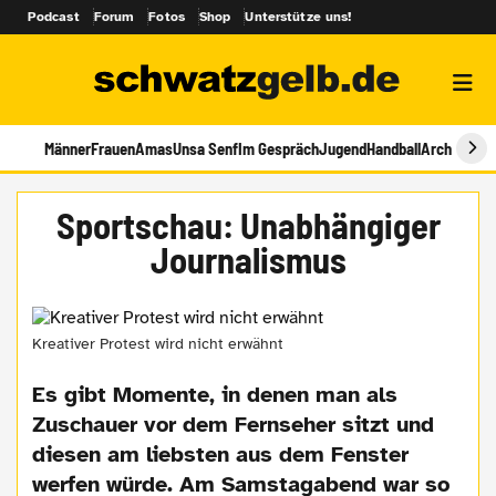
Podcast
Forum
Fotos
Shop
Unterstütze uns!
Männer
Frauen
Amas
Unsa Senf
Im Gespräch
Jugend
Handball
Archiv
Sportschau: Unabhängiger
Journalismus
Kreativer Protest wird nicht erwähnt
Es gibt Momente, in denen man als
Zuschauer vor dem Fernseher sitzt und
diesen am liebsten aus dem Fenster
werfen würde. Am Samstagabend war so