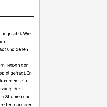
r angesetzt. Wie
zum
tadt und denen
ern. Neben den
iel gefragt. In
gekommen sein
ssing: drei
 in Strömen und
reffer markieren