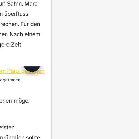
uri Sahin, Marc-
m überfluss
rechen. Für den
aner. Nach einem
ere Zeit
tz getragen
stehen möge.
prünglich sollte