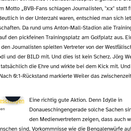
m Motto „BVB-Fans schlagen Journalisten, "x:x" statt 
deutlich in der Unterzahl waren, entschied man sich let
haften. Da rund ums Anton-Mall-Stadion alle Trainin
uf den pickfeinen Trainingsplatz am Golfplatz aus. Ein
 den Journalisten spielten Vertreter von der Westfäli
di und der BILD mit. Und dies ist kein Scherz. Jörg We
tatsächlich die Ehre und wirkte bei dem Kick mit. Und
Nach 0:1-Rückstand markierte Weiler das zwischenzeitl
Eine richtig gute Aktion. Denn Idylle in
Donaueschingengerade solche Sachen sin
gen
den Medienvertretern zeigen, dass auch wi
schen sind, Vorkommnisse wie die Bengalenwürfe auf