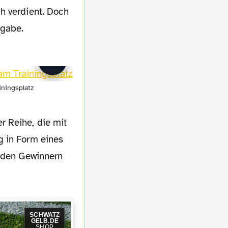
h verdient. Doch
fgabe.
ningsplatz
r Reihe, die mit
g in Form eines
t den Gewinnern
SCHWATZ
GELB.DE
SHOP