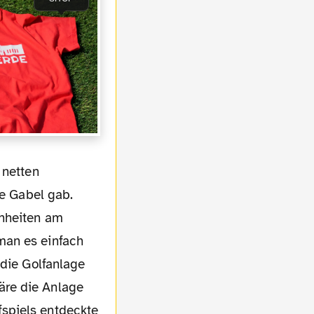
ie Gabel gab.
inheiten am
man es einfach
 die Golfanlage
äre die Anlage
spiels entdeckte