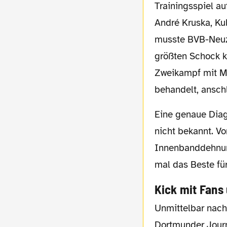
Trainingsspiel a
André Kruska, Ku
musste BVB-Neuz
größten Schock ku
Zweikampf mit Ma
behandelt, ansch
Eine genaue Diagnose ist bis zum jetzigen Stand noch
nicht bekannt. V
Innenbanddehnung
mal das Beste fü
Kick mit Fans
Unmittelbar nach dem Nachmittagstraining hatten Fans und die mitgereisten
Dortmunder Journa