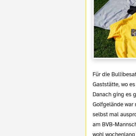
Für die Bullibesatzung führte der Weg dann aber erst mal zu einer ganz netten
Gaststätte, wo es
Danach ging es g
Golfgelände war 
selbst mal auspro
am BVB-Mannschaf
wohl wochenlang 