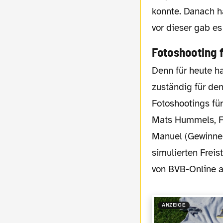
konnte. Danach h
vor dieser gab es
Fotoshooting 
Denn für heute hatte die Agentur „Nordpol“,
zuständig für de
Fotoshootings für
Mats Hummels, Fe
Manuel (Gewinner
simulierten Frei
von BVB-Online a
ANZEIGE