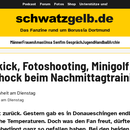
Podcast
Forum
Fotos
Shop
Unterstütze uns!
Das Fanzine rund um Borussia Dortmund
Männer
Frauen
Amas
Unsa Senf
Im Gespräch
Jugend
Handball
Archiv
kick, Fotoshooting, Minigolf
hock beim Nachmittagtrain
 am Dienstag
 zurück. Gestern gab es in Donaueschingen endl
e Temperaturen. Doch was den Fan freut, dürft
nbedingt ganz so gefallen haben. Bei den beiden