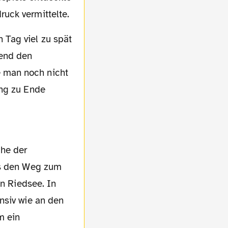
uck vermittelte.
rend den
e man noch nicht
ing zu Ende
ns den Weg zum
en Riedsee. In
nsiv wie an den
m ein