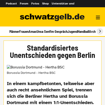
Podcast
Forum
Fotos
Shop
Unterstütze uns!
Männer
Frauen
Amas
Unsa Senf
Im Gespräch
Jugend
Handball
Archiv
Standardisiertes
Unentschieden gegen Berlin
Borussia Dortmund - Hertha BSC
In einem kampfbetonten, teilweise aber
auch recht ansehnlichem Spiel, trennen
sich die Berliner Hertha und Borussia
Dortmund mit einem 1:1-Unentschieden.