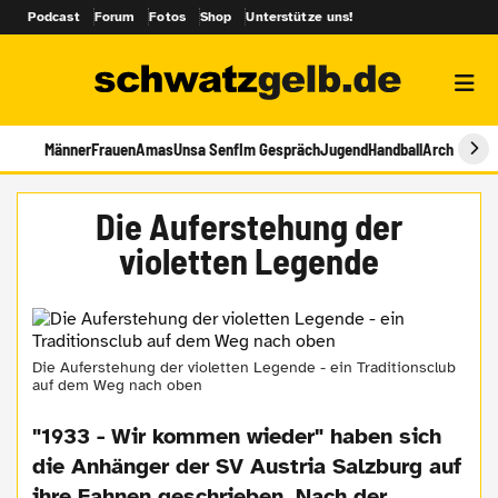
Podcast
Forum
Fotos
Shop
Unterstütze uns!
Männer
Frauen
Amas
Unsa Senf
Im Gespräch
Jugend
Handball
Archiv
Die Auferstehung der
violetten Legende
Die Auferstehung der violetten Legende - ein Traditionsclub
auf dem Weg nach oben
"1933 - Wir kommen wieder" haben sich
die Anhänger der SV Austria Salzburg auf
ihre Fahnen geschrieben. Nach der