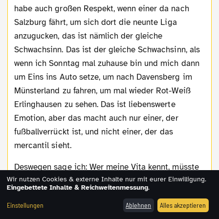
habe auch großen Respekt, wenn einer da nach
Salzburg fährt, um sich dort die neunte Liga
anzugucken, das ist nämlich der gleiche
Schwachsinn. Das ist der gleiche Schwachsinn, als
wenn ich Sonntag mal zuhause bin und mich dann
um Eins ins Auto setze, um nach Davensberg im
Münsterland zu fahren, um mal wieder Rot-Weiß
Erlinghausen zu sehen. Das ist liebenswerte
Emotion, aber das macht auch nur einer, der
fußballverrückt ist, und nicht einer, der das
mercantil sieht.
Deswegen sage ich: Wer meine Vita kennt, müsste
Wir nutzen Cookies & externe Inhalte nur mit eurer Einwilligung.
wissen: Das ist ein Fußballbekloppter und das ist
Eingebettete Inhalte & Reichweitenmessung
.
dessen erste Motivation!
Einstellungen
Ablehnen
Alles akzeptieren
schwatzgelb.de: Was da gerade gut reinpasst: Die