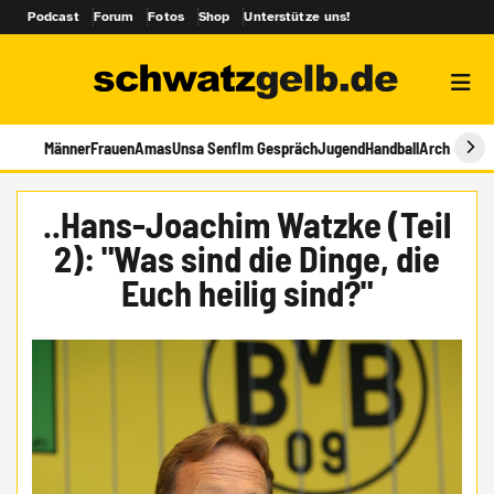
Podcast
Forum
Fotos
Shop
Unterstütze uns!
Männer
Frauen
Amas
Unsa Senf
Im Gespräch
Jugend
Handball
Archiv
..Hans-Joachim Watzke (Teil
2): "Was sind die Dinge, die
Euch heilig sind?"