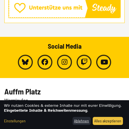
Social Media
Auffm Platz
Warmlaufen
Wir nutzen Cookies & externe Inhalte nur mit eurer Einwilligung.
Männer
Eingebettete Inhalte & Reichweitenmessung
.
Jugend
Einstellungen
Ablehnen
Alles akzeptieren
Frauen
Stimmungsbericht