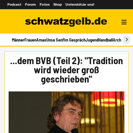
Podcast
Forum
Fotos
Shop
Unterstütze uns!
Männer
Frauen
Amas
Unsa Senf
Im Gespräch
Jugend
Handball
Archiv
...dem BVB (Teil 2): "Tradition
wird wieder groß
geschrieben"