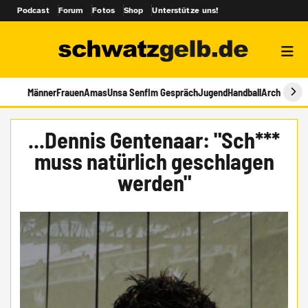
Podcast
Forum
Fotos
Shop
Unterstütze uns!
Männer
Frauen
Amas
Unsa Senf
Im Gespräch
Jugend
Handball
Archiv
...Dennis Gentenaar: "Sch***
muss natürlich geschlagen
werden"