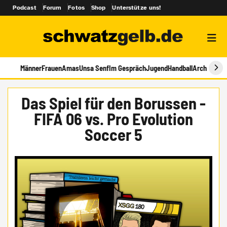
Podcast
Forum
Fotos
Shop
Unterstütze uns!
Männer
Frauen
Amas
Unsa Senf
Im Gespräch
Jugend
Handball
Archiv
Das Spiel für den Borussen -
FIFA 06 vs. Pro Evolution
Soccer 5