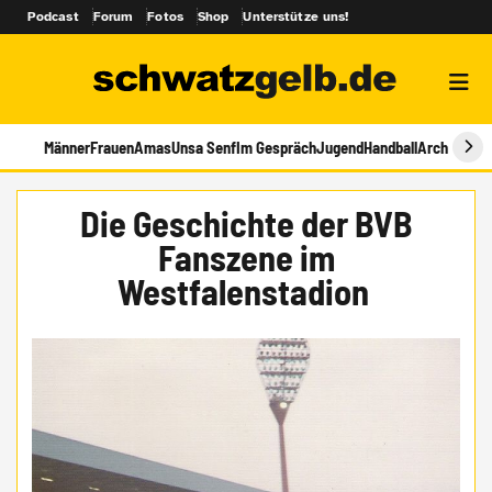
Podcast
Forum
Fotos
Shop
Unterstütze uns!
Männer
Frauen
Amas
Unsa Senf
Im Gespräch
Jugend
Handball
Archiv
Die Geschichte der BVB
Fanszene im
Westfalenstadion