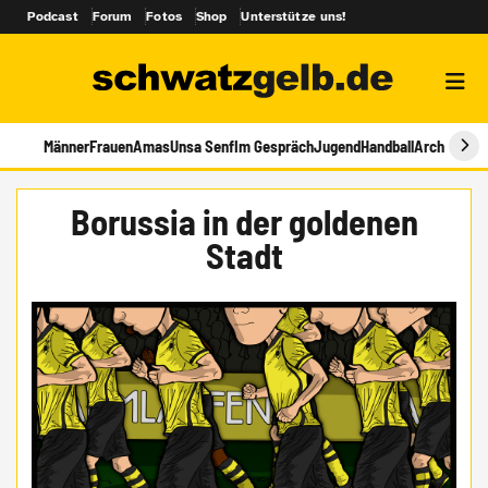
Podcast
Forum
Fotos
Shop
Unterstütze uns!
Männer
Frauen
Amas
Unsa Senf
Im Gespräch
Jugend
Handball
Archiv
Borussia in der goldenen
Stadt