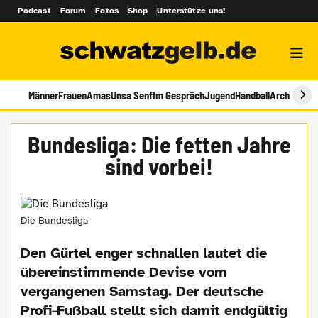
Podcast
Forum
Fotos
Shop
Unterstütze uns!
Männer
Frauen
Amas
Unsa Senf
Im Gespräch
Jugend
Handball
Archiv
Bundesliga: Die fetten Jahre
sind vorbei!
Die Bundesliga
Den Gürtel enger schnallen lautet die
übereinstimmende Devise vom
vergangenen Samstag. Der deutsche
Profi-Fußball stellt sich damit endgültig