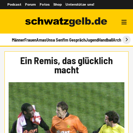
Podcast
Forum
Fotos
Shop
Unterstütze uns!
Männer
Frauen
Amas
Unsa Senf
Im Gespräch
Jugend
Handball
Archiv
Ein Remis, das glücklich
macht