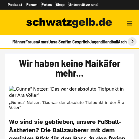
Podcast
Forum
Fotos
Shop
Unterstütze uns!
Männer
Frauen
Amas
Unsa Senf
Im Gespräch
Jugend
Handball
Archiv
Wir haben keine Maikäfer
mehr...
„Günna“ Netzer: "Das war der absolute Tiefpunkt in der Ära
Völler"
Wo sind sie geblieben, unsere Fußball-
Ästheten? Die Ballzauberer mit dem
genialen Blick für den Pass in den freien