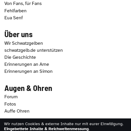
Von Fans, für Fans
Fehlfarben
Eua Senf
Über uns
Wir Schwatzgelben
schwatzgelb.de unterstützen
Die Geschichte
Erinnerungen an Arne
Erinnerungen an Simon
Augen & Ohren
Forum
Fotos
Auffe Ohren
Wir nutzen Cookies & externe Inhalte nur mit eurer Einwilligung.
2026 - schwatzgelb.de |
Impressum
|
Datenschutz
|
Eingebettete Inhalte & Reichweitenmessung
.