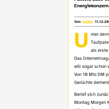
Energiekonzern
Von
Guido
11.12.2
U
nter dem
Taufpate
als erst
Das Internetmaga
will sogar schon 
Von 10 Mio DM pro
Gerüchte dementi
Berief sich zunächst Kickbase auf schwatzgelb.de, so zitierte das Handelsblatt am
Montag Morgen Ki