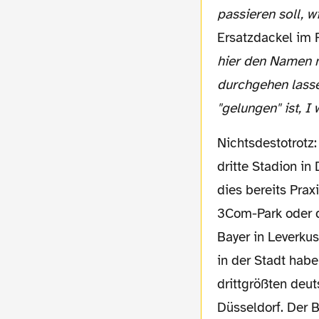
passieren soll, w
Ersatzdackel im 
hier den Namen n
durchgehen lass
"gelungen" ist, I 
Nichtsdestotrotz: Nach der AOL-Arena und der BayArena wäre ein Westfalenstadeon das
dritte Stadion in
dies bereits Prax
3Com-Park oder 
Bayer in Leverkus
in der Stadt habe
drittgrößten deut
Düsseldorf. Der B