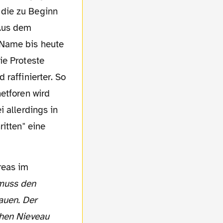
 die zu Beginn
 Aus dem
 Name bis heute
ie Proteste
raffinierter. So
etforen wird
 allerdings in
itten" eine
reas im
muss den
auen. Der
chen Nieveau