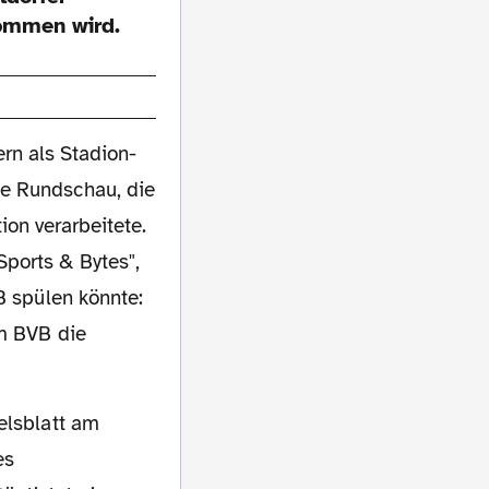
kommen wird.
ern als Stadion-
he Rundschau, die
on verarbeitete.
ports & Bytes",
B spülen könnte:
im BVB die
es