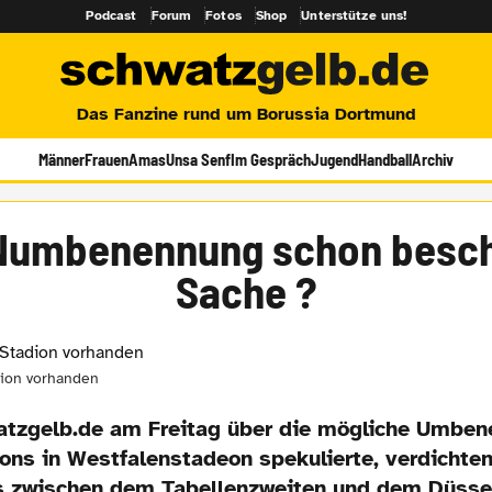
Podcast
Forum
Fotos
Shop
Unterstütze uns!
Das Fanzine rund um Borussia Dortmund
Männer
Frauen
Amas
Unsa Senf
Im Gespräch
Jugend
Handball
Archiv
Numbenennung schon besch
Sache ?
dion vorhanden
tzgelb.de am Freitag über die mögliche Umben
ons in Westfalenstadeon spekulierte, verdichten
s zwischen dem Tabellenzweiten und dem Düsse