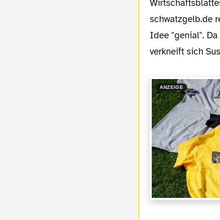
Wirtschaftsblatt
schwatzgelb.de r
Idee "genial". Da
verkneift sich S
ANZEIGE