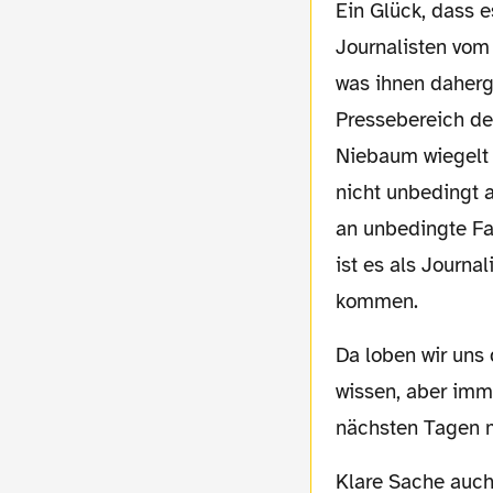
Ein Glück, dass es da noch die Sherlock Holmes-
Journalisten vom 
was ihnen daherg
Pressebereich de
Niebaum wiegelt 
nicht unbedingt a
an unbedingte Fa
ist es als Journa
kommen.
Da loben wir uns die Kollegen vom Rundfunk (WDR2 und DO91,2), die zwar auch nichts
wissen, aber imm
nächsten Tagen m
Klare Sache auch, dass dieses Thema die Gespräche am Samstag beim Spiel gegen