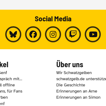
Social Media
kel
Über uns
Senf
Wir Schwatzgelben
präch mit...
schwatzgelb.de unterstütz
l offline
Die Geschichte
ns, für Fans
Erinnerungen an Arne
rben
Erinnerungen an Simon
enf