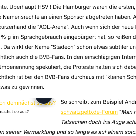
e. Überhaupt HSV ! Die Hamburger waren die ersten,
re Namensrechte an einen Sponsor abgetreten haben.
kurzerhand die "AOL-Arena". Auch wenn sich der neue
00%ig im Sprachgebrauch eingebürgert hat, so reißen d
 Da wirkt der Name "Stadeon" schon etwas subtiler und 
htlich auch die BVB-Fans. In den einschlägigen Intern
Umbenennung spekuliert, die Proteste halten sich dabei
htlich ist bei den BVB-Fans durchaus mit "kleinen Schr
etwas zu gewinnen.
So schreibt zum Beispiel And
schwatzgelb.de-Forum
"
Man 
nächst so aus?
Tatsachen doch ins Auge sch
von seiner Vermarktung und so lange es auf einem sol