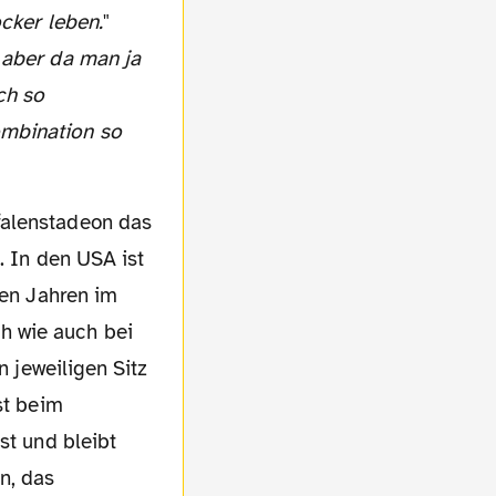
ocker leben.
"
 aber da man ja
ch so
mbination so
. In den USA ist
gen Jahren im
h wie auch bei
n jeweiligen Sitz
st beim
st und bleibt
n, das