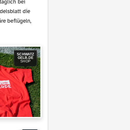
täglich bei
elsblatt die
re beflügeln,
SCHWATZ
GELB.DE
SHOP