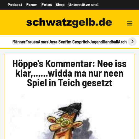
Podcast
Forum
Fotos
Shop
Unterstütze uns!
Männer
Frauen
Amas
Unsa Senf
Im Gespräch
Jugend
Handball
Archiv
Höppe's Kommentar: Nee iss
klar,......widda ma nur neen
Spiel in Teich gesetzt