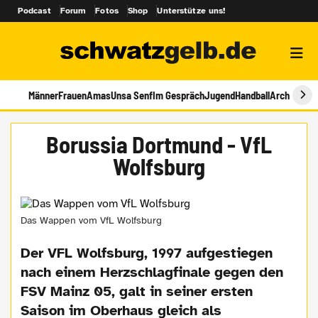
Podcast
Forum
Fotos
Shop
Unterstütze uns!
Männer
Frauen
Amas
Unsa Senf
Im Gespräch
Jugend
Handball
Archiv
Borussia Dortmund - VfL
Wolfsburg
Das Wappen vom VfL Wolfsburg
Der VFL Wolfsburg, 1997 aufgestiegen
nach einem Herzschlagfinale gegen den
FSV Mainz 05, galt in seiner ersten
Saison im Oberhaus gleich als